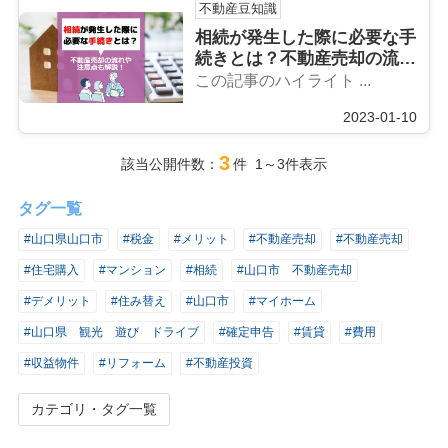
不動産豆知識
相続が発生した際に必要な手
続きとは？不動産売却の流れ
や注意点も解説！
この記事のハイライト ...
2023-01-10
3
該当公開件数：
件 1～3件表示
タグ一覧
#山口県山口市
#税金
#メリット
#不動産売却
#不動産売却
#住宅購入
#マンション
#相続
#山口市 不動産売却
#デメリット
#住み替え
#山口市
#マイホーム
#山口県 観光 遊び ドライブ
#確定申告
#賃貸
#費用
#収益物件
#リフォーム
#不動産投資
カテゴリ・タグ一覧