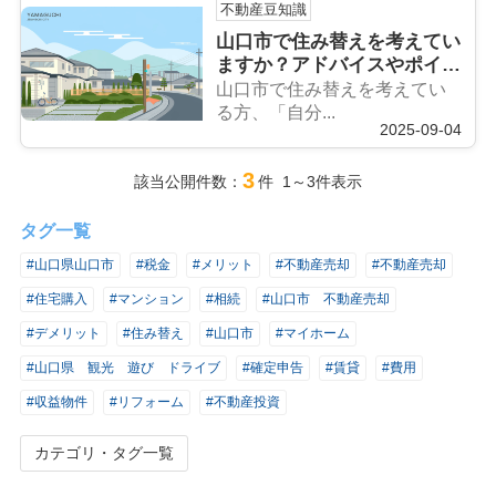
不動産豆知識
山口市で住み替えを考えてい
ますか？アドバイスやポイン
トを紹介
山口市で住み替えを考えてい
る方、「自分...
2025-09-04
3
該当公開件数：
件 1～3件表示
タグ一覧
#山口県山口市
#税金
#メリット
#不動産売却
#不動産売却
#住宅購入
#マンション
#相続
#山口市 不動産売却
#デメリット
#住み替え
#山口市
#マイホーム
#山口県 観光 遊び ドライブ
#確定申告
#賃貸
#費用
#収益物件
#リフォーム
#不動産投資
カテゴリ・タグ一覧