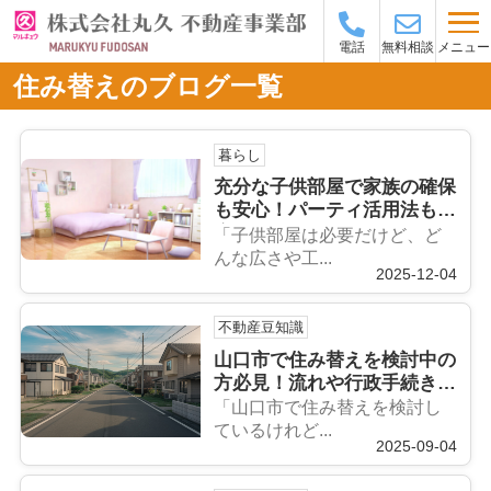
メニュー
電話
無料相談
住み替えのブログ一覧
暮らし
充分な子供部屋で家族の確保
も安心！パーティ活用法も紹
介
「子供部屋は必要だけど、ど
んな広さや工...
2025-12-04
不動産豆知識
山口市で住み替えを検討中の
方必見！流れや行政手続きを
まとめて紹介
「山口市で住み替えを検討し
ているけれど...
2025-09-04