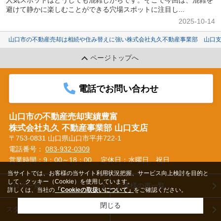
避けて静かに楽しむことができる穴場スポットに注目し...
2025-10-14
山口市の不動産売却は相続や住み替えに強い株式会社丸久不動産事業部 山口
ページトップへ
電話でお問い合わせ
山口市の不動産売却実績豊富
株式会社丸久 不動産事業部 山口支店
〒753-0831 山口県山口市平井722-1
電話番号：
083-932-0309
営業時間：9：00～18：00
定休日：水曜日、祝日
当サイトでは、お客様の当サイト利用状況把握、サービス向上検討を目的と
して、クッキー（Cookie）を使用しています。
ブログ一覧
お客様の声一覧
詳しくは、当社の
「Cookieの取扱いについて」
をご確認ください。
閉じる
スタッフ紹介
無料相談