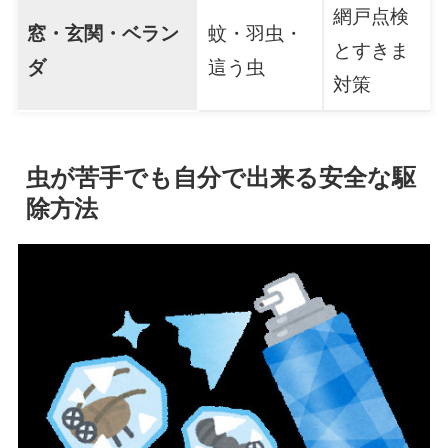
網戸点検
窓・玄関・ベラン
蚊・羽虫・
とすきま
ダ
這う虫
対策
虫が苦手でも自分で出来る安全な駆
除方法