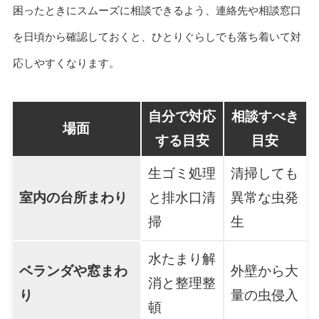
困ったときにスムーズに相談できるよう、連絡先や相談窓口
を日頃から確認しておくと、ひとりぐらしでも落ち着いて対
応しやすくなります。
自分で対応
相談すべき
場面
する目安
目安
生ゴミ処理
清掃しても
室内の台所まわり
と排水口清
異常な虫発
掃
生
水たまり解
ベランダや窓まわ
外壁から大
消と整理整
り
量の虫侵入
頓