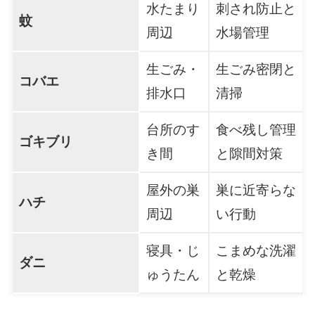
水たまり
刺され防止と
蚊
周辺
水場管理
生ごみ・
生ごみ密閉と
コバエ
排水口
清掃
台所のす
食べ残し管理
ゴキブリ
き間
と隙間対策
屋外の巣
巣に近寄らな
ハチ
周辺
い行動
寝具・じ
こまめな洗濯
ダニ
ゅうたん
と乾燥