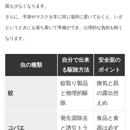
面も少なくなります。
さらに、手袋やマスクを常に同じ場所に置いておくと、いざ
というときにも落ち着いて準備ができ、心理的な負担も軽く
なります。
自分で出来
安全面の
虫の種類
る駆除方法
ポイント
蚊取り製品
換気と肌
蚊
と物理的駆
の露出控
除
えめ
発生源除去
食品と食
コバエ
と誘引トラ
器は必ず