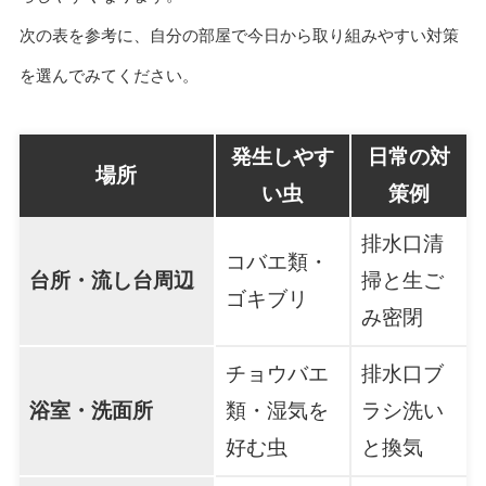
次の表を参考に、自分の部屋で今日から取り組みやすい対策
を選んでみてください。
発生しやす
日常の対
場所
い虫
策例
排水口清
コバエ類・
台所・流し台周辺
掃と生ご
ゴキブリ
み密閉
チョウバエ
排水口ブ
浴室・洗面所
類・湿気を
ラシ洗い
好む虫
と換気