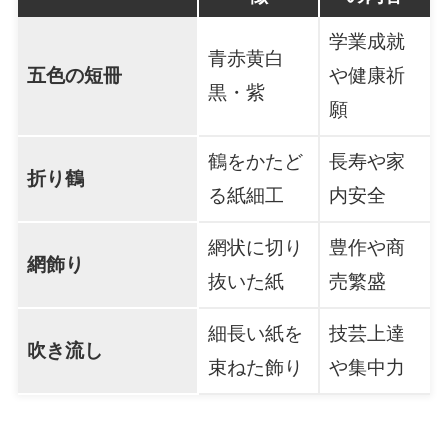
学業成就
青赤黄白
五色の短冊
や健康祈
黒・紫
願
鶴をかたど
長寿や家
折り鶴
る紙細工
内安全
網状に切り
豊作や商
網飾り
抜いた紙
売繁盛
細長い紙を
技芸上達
吹き流し
束ねた飾り
や集中力