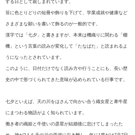
する日として親しまれています。
笹に色とりどりの短冊や飾りを下げて、学業成就や健康など
さまざまな願いを書いて飾るのが一般的です。
漢字では「七夕」と書きますが、本来は機織りに関わる「棚
機」という言葉の読みが変化して「たなばた」と読まれるよ
うになったとされています。
このように、日付だけでなく読み方や行うことにも、長い歴
史の中で形づくられてきた意味が込められている行事です。
七夕といえば、天の川をはさんで向かい合う織女星と牽牛星
にまつわる物語がよく知られています。
働き者の織姫と牛使いの彦星が結婚後に怠けてしまったた
め、神が2人を天の川の両岸に引き離し、年に1度だけ7月7日