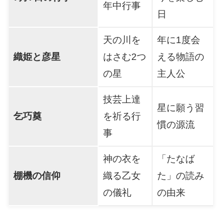
年中行事
日
天の川を
年に1度会
織姫と彦星
はさむ2つ
える物語の
の星
主人公
技芸上達
星に願う習
乞巧奠
を祈る行
慣の源流
事
神の衣を
「たなば
棚機の信仰
織る乙女
た」の読み
の儀礼
の由来