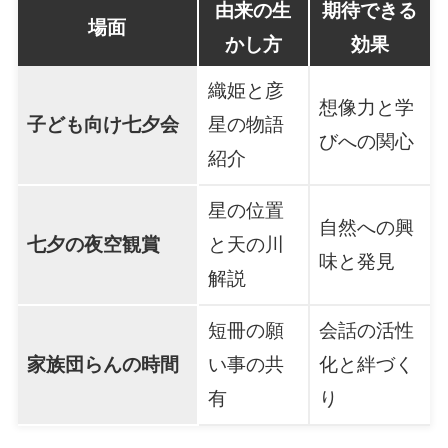
由来の生
期待できる
場面
かし方
効果
織姫と彦
想像力と学
子ども向け七夕会
星の物語
びへの関心
紹介
星の位置
自然への興
七夕の夜空観賞
と天の川
味と発見
解説
短冊の願
会話の活性
家族団らんの時間
い事の共
化と絆づく
有
り