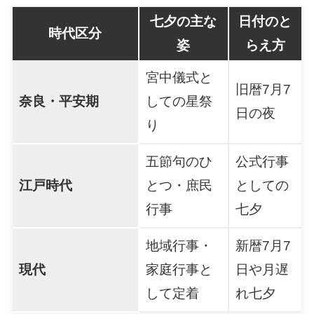
七夕の主な
日付のと
時代区分
姿
らえ方
宮中儀式と
旧暦7月7
奈良・平安期
しての星祭
日の夜
り
五節句のひ
公式行事
江戸時代
とつ・庶民
としての
行事
七夕
地域行事・
新暦7月7
現代
家庭行事と
日や月遅
して定着
れ七夕