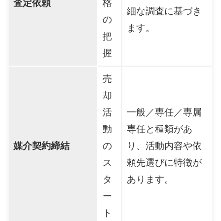
査定依頼
格
細な調査に基づき
の
ます。
把
握
売
却
活
一般／専任／専属
動
専任と種類があ
媒介契約締結
の
り、活動内容や依
ス
頼先選びに特徴が
タ
あります。
ー
ト