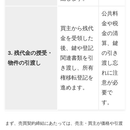
公共料
金や税
買主から残代
金の清
金を受領した
算、鍵
後、鍵や登記
3. 残代金の授受・
の引き
関連書類を引
物件の引渡し
渡し忘
き渡し、所有
れに注
権移転登記を
意が必
進めます。
要で
す。
まず、売買契約締結にあたっては、売主・買主が価格や引渡