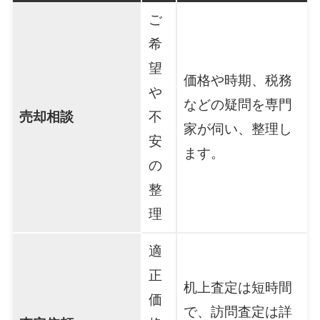
ご
希
望
価格や時期、税務
や
などの疑問を専門
売却相談
不
家が伺い、整理し
安
ます。
の
整
理
適
正
机上査定は短時間
価
で、訪問査定は詳