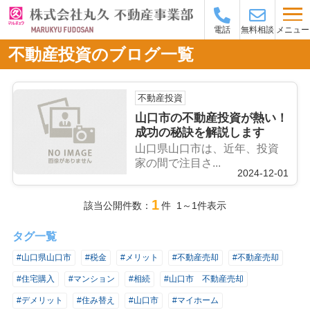
メニュー
電話
無料相談
不動産投資のブログ一覧
不動産投資
山口市の不動産投資が熱い！
成功の秘訣を解説します
山口県山口市は、近年、投資
家の間で注目さ...
2024-12-01
1
該当公開件数：
件 1～1件表示
タグ一覧
#山口県山口市
#税金
#メリット
#不動産売却
#不動産売却
#住宅購入
#マンション
#相続
#山口市 不動産売却
#デメリット
#住み替え
#山口市
#マイホーム